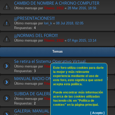
CAMBIO DE NOMBRE A CHRONO COMPUTER
Último mensaje por
Titanic_1912
«
28 Mar 2016, 18:56
¡¡¡PRESENTACIONES!!!
Último mensaje por
Iori_k
«
08 Jul 2018, 02:05
Respuestas:
4
¡¡¡NORMAS DEL FORO!!!
Último mensaje por
Titanic_1912
«
07 Ago 2015, 13:14
Temas
Se retira el Sistema Operativo Virtual.
Último mensaje por
Titanic_1912
«
02 Abr 2018, 08:11
Este foro utiliza cookies para darle
Respuestas:
3
la mejor y más relevante
experiencia mediante el uso de
MANUAL RADIO ONLINE DE CHRONO COMPUTER
este foro, esto significa que usted
Último mensaje por
Titanic_1912
«
18 Sep 2017, 16:55
acepta esta política.
Puede encontrar más información
SUBIDA DE GALERIA NO FUNCIONAL
acerca de las cookies utilizadas
Último mensaje por
Titanic_1912
«
22 Ago 2017, 09:59
haciendo clic en "Política de
Respuestas:
2
cookies" en la página principal.
GALERIA: MANUAL DE USO
[ Acepto ]