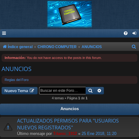
B
Índice general
CHRONO COMPUTER
ANUNCIOS
u
Información:
You do not have access to the posts in this forum.
s
ANUNCIOS
c
a
Reglas del Foro
r
Buscar
Búsqueda avanzad
Nuevo Tema
4 temas • Página
1
de
1
Anuncios
ACTUALIZADOS PERMISOS PARA "USUARIOS
NUEVOS REGISTRADOS"
Último mensaje por
Titanic_1912
«
25 Ene 2018, 11:20