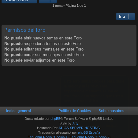
1 tema • Página
1
de
1
Ir a
Permisos del foro
No puede
abrir nuevos temas en este Foro
No puede
responder a temas en este Foro
No puede
editar sus mensajes en este Foro
No puede
borrar sus mensajes en este Foro
No puede
enviar adjuntos en este Foro
Este foro utiliza cookies para darle
la mejor y más relevante
experiencia mediante el uso de
este foro, esto significa que usted
acepta esta política.
Índice general
Política de Cookies
Puede encontrar más información
Sobre nosotros
acerca de las cookies utilizadas
Desarrollado por
phpBB
® Forum Software © phpBB Limited
haciendo clic en "Política de
Style by
Arty
cookies" en la página principal.
Hosteado Por
ATLAS-SERVER HOSTING.
Traducción al español por
phpBB España
[ Acepto ]
Escuchar Radio (Opción 1)
Escuchar Radio (Opción 2)