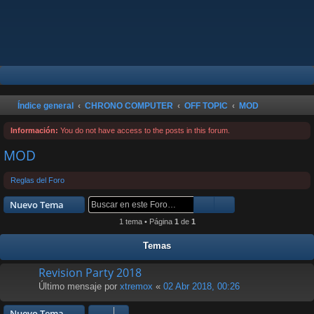
B
Índice general
CHRONO COMPUTER
OFF TOPIC
MOD
u
Información:
You do not have access to the posts in this forum.
s
MOD
c
a
Reglas del Foro
r
Buscar
Búsqueda avanzad
Nuevo Tema
1 tema • Página
1
de
1
Temas
Revision Party 2018
Último mensaje por
xtremox
«
02 Abr 2018, 00:26
Nuevo Tema