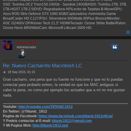
SSD: Toshiba OCZ Trion150 240Gb - Sandisk 240GB/HDD: Toshiba 2TB, 3TB,
1TB-HGST 1TB 2.5/DVD: Regrabadora HP/Lector de Tarjetas B-Move/GPU:
Asus ROG Strix Geforce GTX 1080 8GB/Capturadora: Avermedia Game
BroadCaster HD C127/PSU: Silverstone 600Watts 80Plus Bronce/Monitor:
AOC G2460V DP/Kloner Tech 21,5" HDMI/Teclado: Ozone Strike Battle/Raton:
Ozone Neon M50/WebCam: Microsoft Lifecam 3000 HD.
Titanic_1912
Administrador
Re: Nuevo Cacharrito Macintosh LC
M
18 Sep 2015, 01:15
e
Gran cacharro, una pena que su fuente no funcione y que no lo puedas
n
conectar para probarlo entero, la verdad es que los MAC antiguos si
s
a
valen la pena, no como por ejemplo los actuales que a mi no me gustan
j
nada.
e
Youtube:
http://youtube.com/TIITANIC1912
En Twitter: @Tiitanic_1912
Pagina de Facebook:
https://www.facebook.com/tiitanic1912oficial
Y Podeis contactar al E-mail:
tiitanic1912@gmail.com
Y Mi Pagina Web:
http://tiitanic1912.net/