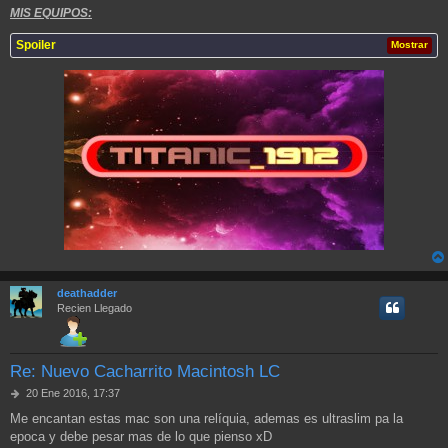
MIS EQUIPOS:
Spoiler
Mostrar
deathadder
Recien Llegado
Re: Nuevo Cacharrito Macintosh LC
M
20 Ene 2016, 17:37
e
Me encantan estas mac son una relíquia, ademas es ultraslim pa la
n
epoca y debe pesar mas de lo que pienso xD
s