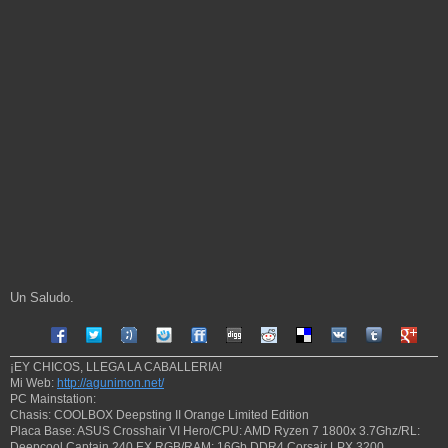
Un Saludo.
Compartir en Facebook
Compartir en Twitter
Compartir en Tuenti
Compartir en Sonico
Compartir en FriendFeed
Compartir en Digg
Compartir en Reddit
Compartir en Delicious
Compartir en VK
Compartir en
Compart
¡EY CHICOS, LLEGA LA CABALLERIA!
Mi Web:
http://agunimon.net/
PC Mainstation:
Chasis: COOLBOX Deepsting II Orange Limited Edition
Placa Base: ASUS Crosshair VI Hero/CPU: AMD Ryzen 7 1800x 3.7Ghz/RL:
Deepcool Captain 240 EX RGB/RAM: 16Gb DDR4 Corsair LPX 3200