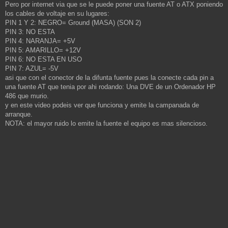
Pero por internet via que se le puede poner una fuente AT o ATX poniendo
los cables de voltaje en su lugares:
PIN 1 Y 2: NEGRO= Ground (MASA) (SON 2)
PIN 3: NO ESTA
PIN 4: NARANJA= +5V
PIN 5: AMARILLO= +12V
PIN 6: NO ESTA EN USO
PIN 7: AZUL= -5V
asi que con el conector de la difunta fuente pues la conecte cada pin a
una fuente AT que tenia por ahi rodando: Una DVE de un Ordenador HP
486 que murio.
y en este video podeis ver que funciona y emite la campanada de
arranque.
NOTA: el mayor ruido lo emite la fuente el equipo es mas silencioso.