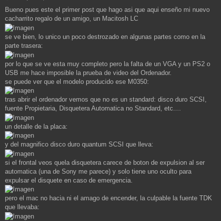
e
Bueno pues este el primer post que hago asi que aqui enseño mi nuevo
n
cacharrito regalo de un amigo, un Macitosh LC
s
a
j
se ve bien, lo unico un poco destrozado en algunas partes como en la
e
parte trasera:
por lo que se ve esta muy completo pero la falta de un VGA y un PS2 o
USB me hace imposible la prueba de video del Ordenador.
se puede ver que el modelo producido ese M0350:
tras abrir el ordenador vemos que no es un standard: disco duro SCSI,
fuente Propietaria, Disquetera Automatica no Standard, etc....
un detalle de la placa:
y del magnifico disco duro quantum SCSI que lleva:
si el frontal veos quela disquetera carece de boton de expulsion al ser
automatica (una de Sony me parece) y solo tiene uno oculto para
expulsar el disquete en caso de emergencia.
pero el mac no hacia ni el amago de encender, la culpable la fuente TDK
que llevaba: