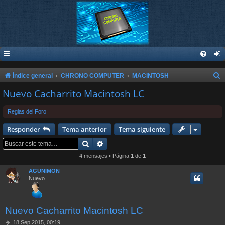
B
Índice general
CHRONO COMPUTER
MACINTOSH
u
Nuevo Cacharrito Macintosh LC
s
Reglas del Foro
c
a
Responder
Tema anterior
Tema siguiente
r
Buscar
Búsqueda avanzada
4 mensajes • Página
1
de
1
AGUNIMON
Nuevo
Nuevo Cacharrito Macintosh LC
M
18 Sep 2015, 00:19