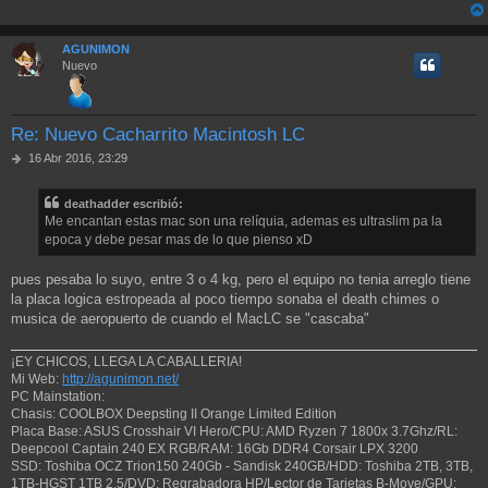
a
j
e
AGUNIMON
Nuevo
Re: Nuevo Cacharrito Macintosh LC
M
16 Abr 2016, 23:29
e
n
deathadder escribió:
s
Me encantan estas mac son una relíquia, ademas es ultraslim pa la
a
j
epoca y debe pesar mas de lo que pienso xD
e
pues pesaba lo suyo, entre 3 o 4 kg, pero el equipo no tenia arreglo tiene
la placa logica estropeada al poco tiempo sonaba el death chimes o
musica de aeropuerto de cuando el MacLC se "cascaba"
¡EY CHICOS, LLEGA LA CABALLERIA!
Mi Web:
http://agunimon.net/
PC Mainstation:
Chasis: COOLBOX Deepsting II Orange Limited Edition
Placa Base: ASUS Crosshair VI Hero/CPU: AMD Ryzen 7 1800x 3.7Ghz/RL:
Deepcool Captain 240 EX RGB/RAM: 16Gb DDR4 Corsair LPX 3200
SSD: Toshiba OCZ Trion150 240Gb - Sandisk 240GB/HDD: Toshiba 2TB, 3TB,
1TB-HGST 1TB 2.5/DVD: Regrabadora HP/Lector de Tarjetas B-Move/GPU: