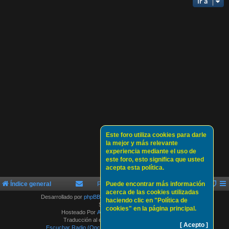
Ir a
Este foro utiliza cookies para darle
la mejor y más relevante
experiencia mediante el uso de
este foro, esto significa que usted
acepta esta política.
Índice general
Política de Cookies
Puede encontrar más información
Sobre nosotros
acerca de las cookies utilizadas
Desarrollado por
phpBB
® Forum Software © phpBB Limited
haciendo clic en "Política de
Style by
Arty
cookies" en la página principal.
Hosteado Por
ATLAS-SERVER HOSTING.
Traducción al español por
phpBB España
[ Acepto ]
Escuchar Radio (Opción 1)
Escuchar Radio (Opción 2)