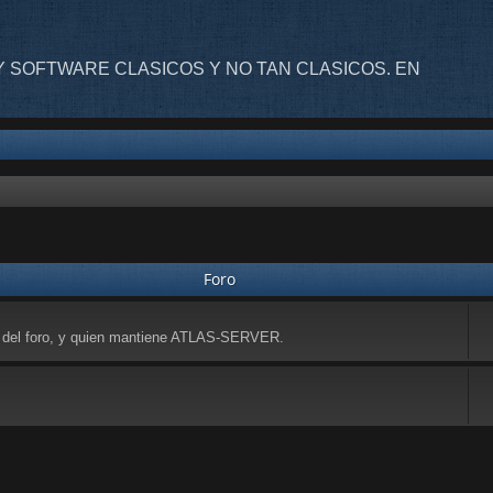
 SOFTWARE CLASICOS Y NO TAN CLASICOS. EN
Foro
r del foro, y quien mantiene ATLAS-SERVER.