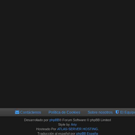
Contáctenos
Política de Cookies
Sobre nosotros
El Equip
Desarrollado por
phpBB
® Forum Software © phpBB Limited
Style by
Arty
Hosteado Por
ATLAS-SERVER HOSTING.
Traducción al español por
phpBB España