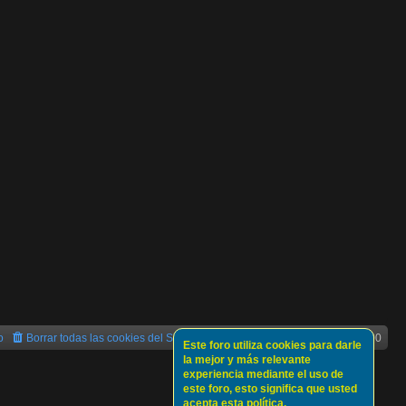
o
Borrar todas las cookies del Sitio
Todos los horarios son
UTC+02:00
Este foro utiliza cookies para darle
la mejor y más relevante
experiencia mediante el uso de
este foro, esto significa que usted
acepta esta política.