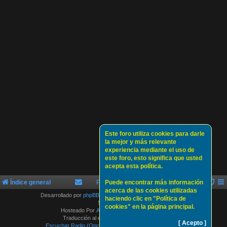
Este foro utiliza cookies para darle
la mejor y más relevante
experiencia mediante el uso de
este foro, esto significa que usted
acepta esta política.
Índice general
Política de Cookies
Puede encontrar más información
Sobre nosotros
acerca de las cookies utilizadas
Desarrollado por
phpBB
® Forum Software © phpBB Limited
haciendo clic en "Política de
Style by
Arty
cookies" en la página principal.
Hosteado Por
ATLAS-SERVER HOSTING.
Traducción al español por
phpBB España
[ Acepto ]
Escuchar Radio (Opción 1)
Escuchar Radio (Opción 2)