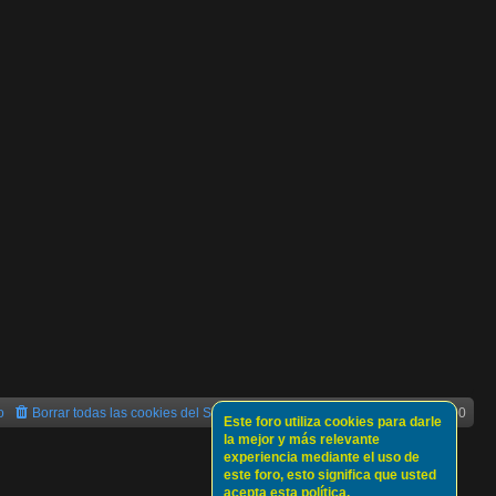
o
Borrar todas las cookies del Sitio
Todos los horarios son
UTC+02:00
Este foro utiliza cookies para darle
la mejor y más relevante
experiencia mediante el uso de
este foro, esto significa que usted
acepta esta política.