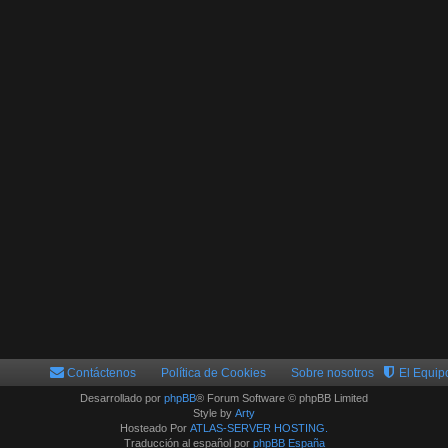
Contáctenos
Política de Cookies
Sobre nosotros
El Equip
Desarrollado por
phpBB
® Forum Software © phpBB Limited
Style by
Arty
Hosteado Por
ATLAS-SERVER HOSTING.
Traducción al español por
phpBB España