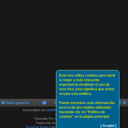
Este foro utiliza cookies para darle
la mejor y más relevante
experiencia mediante el uso de
este foro, esto significa que usted
acepta esta política.
Índice general
Política de Cookies
Puede encontrar más información
Sobre nosotros
acerca de las cookies utilizadas
Desarrollado por
phpBB
® Forum Software © phpBB Limited
haciendo clic en "Política de
Style by
Arty
cookies" en la página principal.
Hosteado Por
ATLAS-SERVER HOSTING.
Traducción al español por
phpBB España
[ Acepto ]
Escuchar Radio (Opción 1)
Escuchar Radio (Opción 2)