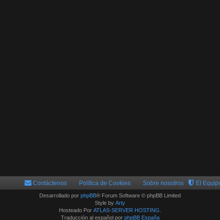
Contáctenos
Política de Cookies
Sobre nosotros
El Equip
Desarrollado por
phpBB
® Forum Software © phpBB Limited
Style by
Arty
Hosteado Por
ATLAS-SERVER HOSTING.
Traducción al español por
phpBB España