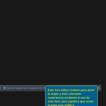
o
Borrar todas las cookies del Sitio
Todos los horarios son
UTC+02:00
Este foro utiliza cookies para darle
la mejor y más relevante
experiencia mediante el uso de
este foro, esto significa que usted
acepta esta política.