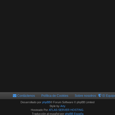
Contáctenos
Política de Cookies
Sobre nosotros
El Equip
Desarrollado por
phpBB
® Forum Software © phpBB Limited
Style by
Arty
Hosteado Por
ATLAS-SERVER HOSTING.
Traducción al español por
phpBB España