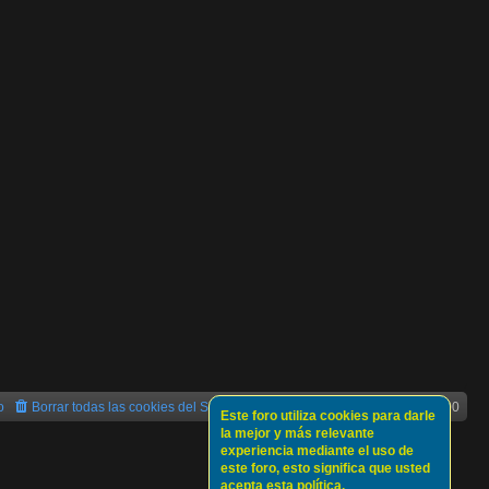
o
Borrar todas las cookies del Sitio
Todos los horarios son
UTC+02:00
Este foro utiliza cookies para darle
la mejor y más relevante
experiencia mediante el uso de
este foro, esto significa que usted
acepta esta política.