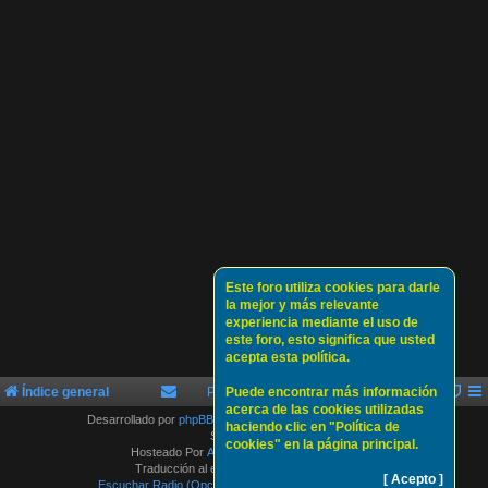
Este foro utiliza cookies para darle
la mejor y más relevante
experiencia mediante el uso de
este foro, esto significa que usted
acepta esta política.
Índice general
Política de Cookies
Puede encontrar más información
Sobre nosotros
acerca de las cookies utilizadas
Desarrollado por
phpBB
® Forum Software © phpBB Limited
haciendo clic en "Política de
Style by
Arty
cookies" en la página principal.
Hosteado Por
ATLAS-SERVER HOSTING.
Traducción al español por
phpBB España
[ Acepto ]
Escuchar Radio (Opción 1)
Escuchar Radio (Opción 2)