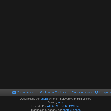
Contáctenos
Política de Cookies
Sobre nosotros
El Equip
Desarrollado por
phpBB
® Forum Software © phpBB Limited
Style by
Arty
Hosteado Por
ATLAS-SERVER HOSTING.
Traducción al español por
phpBB España