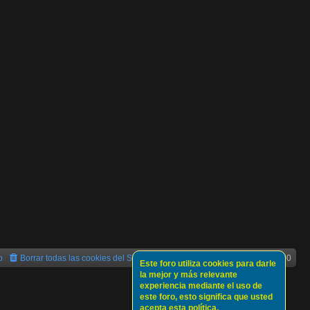
o
Borrar todas las cookies del Sitio
Todos los horarios son
UTC+02:00
Este foro utiliza cookies para darle
la mejor y más relevante
experiencia mediante el uso de
este foro, esto significa que usted
acepta esta política.