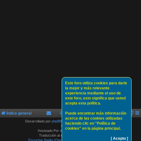
Este foro utiliza cookies para darle
la mejor y más relevante
experiencia mediante el uso de
este foro, esto significa que usted
acepta esta política.
Índice general
Política de Cookies
Puede encontrar más información
Sobre nosotros
acerca de las cookies utilizadas
Desarrollado por
phpBB
® Forum Software © phpBB Limited
haciendo clic en "Política de
Style by
Arty
cookies" en la página principal.
Hosteado Por
ATLAS-SERVER HOSTING.
Traducción al español por
phpBB España
[ Acepto ]
Escuchar Radio (Opción 1)
Escuchar Radio (Opción 2)