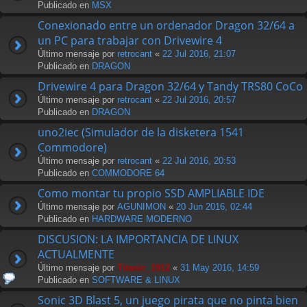
Publicado en
MSX
Conexionado entre un ordenador Dragon 32/64 a
un PC para trabajar con Drivewire 4
Último mensaje por
retrocant
«
22 Jul 2016, 21:07
Publicado en
DRAGON
Drivewire 4 para Dragon 32/64 y Tandy TRS80 CoCo
Último mensaje por
retrocant
«
22 Jul 2016, 20:57
Publicado en
DRAGON
uno2iec (Simulador de la disketera 1541
Commodore)
Último mensaje por
retrocant
«
22 Jul 2016, 20:53
Publicado en
COMMODORE 64
Como montar tu propio SSD AMPLIABLE IDE
Último mensaje por
AGUNIMON
«
20 Jun 2016, 02:44
Publicado en
HARDWARE MODERNO
DISCUSION: LA IMPORTANCIA DE LINUX
ACTUALMENTE
Último mensaje por
Titanic_1912
«
31 May 2016, 14:59
Publicado en
SOFTWARE & LINUX
Sonic 3D Blast 5, un juego pirata que no pinta bien