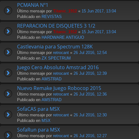
PCMANIA Nº1
Último mensaje por
Titanic_1912
«
15 Jun 2017, 13:04
Publicado en
REVISTAS
REPARACION DE DISQUETES 3 1/2
Último mensaje por
Titanic_1912
«
15 Jun 2017, 13:04
Publicado en
HARDWARE ANTIGUO
Castlevania para Spectrum 128K
Último mensaje por
retrocant
«
26 Jul 2016, 12:54
Publicado en
ZX SPECTRUM
Juego Cero Absoluto Amstrad 2016
Último mensaje por
retrocant
«
26 Jul 2016, 12:39
Publicado en
AMSTRAD
Nuevo Remake Juego Robocop 2015
Último mensaje por
retrocant
«
26 Jul 2016, 12:36
Publicado en
AMSTRAD
SofaCAS para MSX
Último mensaje por
retrocant
«
26 Jul 2016, 12:30
Publicado en
MSX
SofaRun para MSX
Último mensaje por
retrocant
«
26 Jul 2016, 12:27