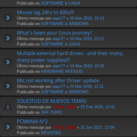
Publicado en
SOFTWARE & LINUX
Mouse lag 24hz to 60hz!!!
Último mensaje por
aapn77
«
26 Mar 2019, 10:14
Publicado en
SOFTWARE & WINDOWS
What's been your Linux journey?
Último mensaje por
aapn77
«
24 Mar 2019, 23:21
Publicado en
SOFTWARE & LINUX
Multiple external hard drives - and their many,
many power supplies!!!
Último mensaje por
aapn77
«
24 Mar 2019, 23:20
Publicado en
HARDWARE ANTIGUO
Mic not working after Driver update
Último mensaje por
aapn77
«
23 Mar 2019, 11:11
Publicado en
SOFTWARE & WINDOWS
SOLICITUD DE NUEVOS TEMAS
Último mensaje por
Titanic_1912
«
25 Ene 2018, 12:01
Publicado en
OFF TOPIC
PCMANIA Nº2
Último mensaje por
Titanic_1912
«
15 Jun 2017, 13:04
Publicado en
REVISTAS