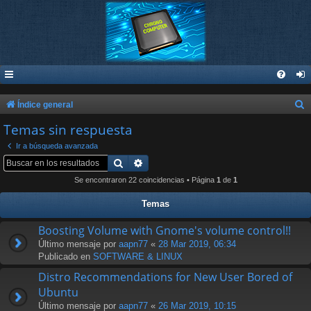
B
Índice general
u
Temas sin respuesta
s
Ir a búsqueda avanzada
c
Buscar
Búsqueda avanzada
a
Se encontraron 22 coincidencias • Página
1
de
1
r
Temas
Boosting Volume with Gnome's volume control!!
Último mensaje por
aapn77
«
28 Mar 2019, 06:34
Publicado en
SOFTWARE & LINUX
Distro Recommendations for New User Bored of
Ubuntu
Último mensaje por
aapn77
«
26 Mar 2019, 10:15