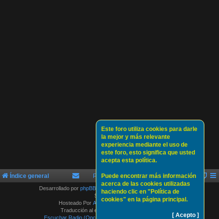
Este foro utiliza cookies para darle
la mejor y más relevante
experiencia mediante el uso de
este foro, esto significa que usted
acepta esta política.
Índice general
Política de Cookies
Puede encontrar más información
Sobre nosotros
acerca de las cookies utilizadas
Desarrollado por
phpBB
® Forum Software © phpBB Limited
haciendo clic en "Política de
Style by
Arty
cookies" en la página principal.
Hosteado Por
ATLAS-SERVER HOSTING.
Traducción al español por
phpBB España
[ Acepto ]
Escuchar Radio (Opción 1)
Escuchar Radio (Opción 2)