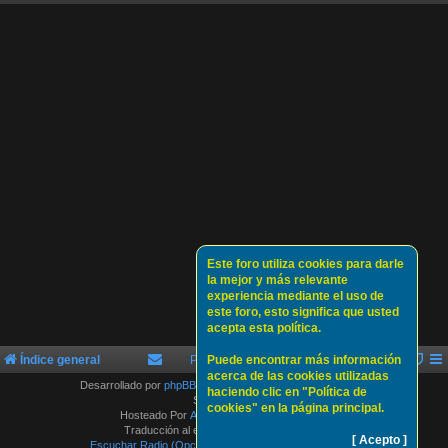
Este foro utiliza cookies para darle
la mejor y más relevante
experiencia mediante el uso de
este foro, esto significa que usted
acepta esta política.
Índice general
Política de Cookies
Puede encontrar más información
Sobre nosotros
acerca de las cookies utilizadas
Desarrollado por
phpBB
® Forum Software © phpBB Limited
haciendo clic en "Política de
Style by
Arty
cookies" en la página principal.
Hosteado Por
ATLAS-SERVER HOSTING.
Traducción al español por
phpBB España
[ Acepto ]
Escuchar Radio (Opción 1)
Escuchar Radio (Opción 2)