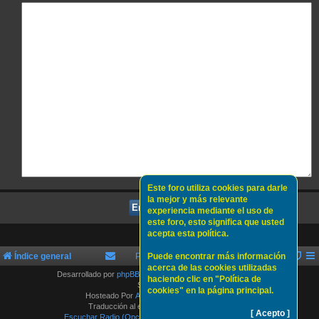
Este foro utiliza cookies para darle
la mejor y más relevante
experiencia mediante el uso de
este foro, esto significa que usted
acepta esta política.
Índice general
Política de Cookies
Puede encontrar más información
Sobre nosotros
acerca de las cookies utilizadas
Desarrollado por
phpBB
® Forum Software © phpBB Limited
haciendo clic en "Política de
Style by
Arty
cookies" en la página principal.
Hosteado Por
ATLAS-SERVER HOSTING.
Traducción al español por
phpBB España
[ Acepto ]
Escuchar Radio (Opción 1)
Escuchar Radio (Opción 2)