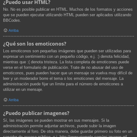
¿Puedo usar HTML?
No. No es posible publicar en HTML. Muchos de los formatos y acciones
que se pueden ejecutar utilizando HTML pueden ser aplicados utilizando
BBCodes.
Arriba
¿Qué son los emoticonos?
Los emoticonos son pequeñas imágenes que pueden ser utilizadas para
expresar un sentimiento con un pequeño código, e.j. :) denota felicidad,
mientras que :( denota tristeza. La lista completa de emoticones puede
verse en el formulario de publicación. Trate de no abusar del uso de
emoticonos, pues pueden hacer que un mensaje se vuelva muy difícil de
leer y un moderador borre el tema o los emoticones del mensaje. La
administración puede fijar un límite para el número de emoticones a
utilizar en un mensaje.
Arriba
¿Puedo publicar imagenes?
Sí, las imágenes se pueden mostrar en sus mensajes. Si la
administración permite adjuntar archivos, puede subir la imagen
directamente al foro. De otra manera, debe guardar primero su foto en un
servidor de acceso público, e.j. http://www.ejemplo.com/mi-imagen.gif.