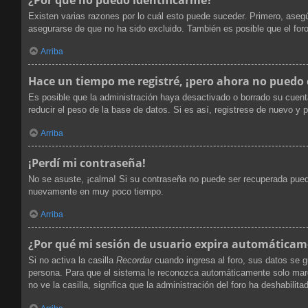
Existen varias razones por lo cuál esto puede suceder. Primero, ase
asegurarse de que no ha sido excluido. También es posible que el foro
Arriba
Hace un tiempo me registré, ¡pero ahora no puedo
Es posible que la administración haya desactivado o borrado su cuen
reducir el peso de la base de datos. Si es así, registrese de nuevo y p
Arriba
¡Perdí mi contraseña!
No se asuste, ¡calma! Si su contraseña no puede ser recuperada puede 
nuevamente en muy poco tiempo.
Arriba
¿Por qué mi sesión de usuario expira automática
Si no activa la casilla
Recordar
cuando ingresa al foro, sus datos se g
persona. Para que el sistema le reconozca automáticamente solo marque
no ve la casilla, significa que la administración del foro ha deshabilita