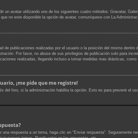
dir un avatar utilizando uno de los siguientes cuatro métodos: Gravatar, Gale
que no este disponible la opción de avatar, comuníquese con La Administrac
d de publicaciones realizadas por el usuario o la posición del mismo dentro d
ración. Por favor, no abuse de sus privilegios de publicación solo para incr
icaciones realizadas, llegando incluso a tomar medidas mas drásticas, como l
uario, ¡me pide que me registre!
s del foro, si la administración habilita la opción. Esto es para prevenir el 
spuesta?
r una respuesta a un tema, haga clic en "Enviar respuesta". Seguramente nec
licar nuevos temas, Puede votar en las encuestas, etc.