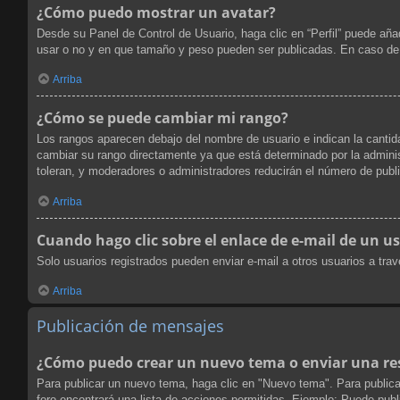
¿Cómo puedo mostrar un avatar?
Desde su Panel de Control de Usuario, haga clic en “Perfil” puede aña
usar o no y en que tamaño y peso pueden ser publicadas. En caso de 
Arriba
¿Cómo se puede cambiar mi rango?
Los rangos aparecen debajo del nombre de usuario e indican la cantida
cambiar su rango directamente ya que está determinado por la administ
toleran, y moderadores o administradores reducirán el número de publ
Arriba
Cuando hago clic sobre el enlace de e-mail de un us
Solo usuarios registrados pueden enviar e-mail a otros usuarios a travé
Arriba
Publicación de mensajes
¿Cómo puedo crear un nuevo tema o enviar una re
Para publicar un nuevo tema, haga clic en "Nuevo tema". Para publica
foro encontrará una lista de acciones permitidas. Ejemplo: Puede pub