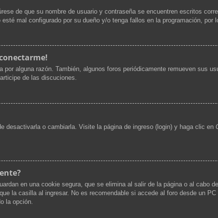
gúrese de que su nombre de usuario y contraseña se encuentren escritos corr
 esté mal configurado por su dueño y/o tenga fallos en la programación, por l
 conectarme!
ta por alguna razón. También, algunos foros periódicamente remueven sus usu
articipe de las discuciones.
desactivarla o cambiarla. Visite la página de ingreso (login) y haga clic en
mente?
uardan en una cookie segura, que se elimina al salir de la página o al cabo d
 la casilla al ingresar. No es recomendable si accede al foro desde un PC co
do la opción.