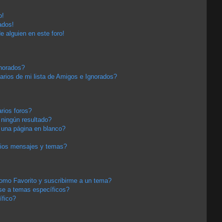
o!
ados!
e alguien en este foro!
gnorados?
arios de mi lista de Amigos e Ignorados?
rios foros?
ningún resultado?
una página en blanco?
pios mensajes y temas?
 como Favorito y suscribirme a un tema?
se a temas específicos?
ífico?