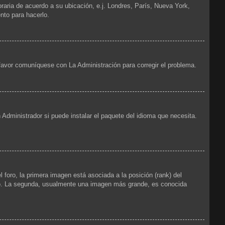
oraria de acuerdo a su ubicación, e.j. Londres, París, Nueva York,
nto para hacerlo.
 favor comuníquese con La Administración para corregir el problema.
 Administrador si puede instalar el paquete del idioma que necesita.
foro, la primera imagen está asociada a la posición (rank) del
foro. La segunda, usualmente una imagen más grande, es conocida