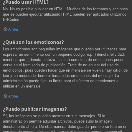
¿Puedo usar HTML?
No. No es posible publicar en HTML. Muchos de los formatos y acciones
que se pueden ejecutar utilizando HTML pueden ser aplicados utilizando
BBCodes.
Arriba
¿Qué son los emoticonos?
Los emoticonos son pequeñas imágenes que pueden ser utilizadas para
expresar un sentimiento con un pequeño código, e.j. :) denota felicidad,
mientras que :( denota tristeza. La lista completa de emoticones puede
verse en el formulario de publicación. Trate de no abusar del uso de
emoticonos, pues pueden hacer que un mensaje se vuelva muy difícil de
leer y un moderador borre el tema o los emoticones del mensaje. La
administración puede fijar un límite para el número de emoticones a
utilizar en un mensaje.
Arriba
¿Puedo publicar imagenes?
Sí, las imágenes se pueden mostrar en sus mensajes. Si la
administración permite adjuntar archivos, puede subir la imagen
directamente al foro. De otra manera, debe guardar primero su foto en un
servidor de acceso público, e.j. http://www.ejemplo.com/mi-imagen.gif.