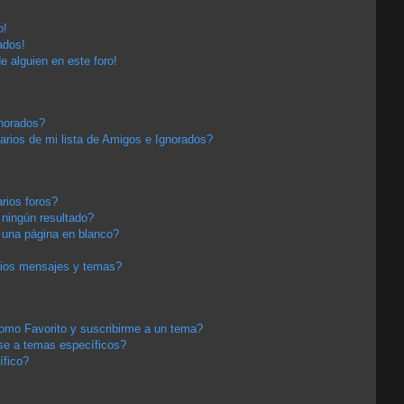
o!
ados!
e alguien en este foro!
gnorados?
arios de mi lista de Amigos e Ignorados?
rios foros?
ningún resultado?
una página en blanco?
pios mensajes y temas?
 como Favorito y suscribirme a un tema?
se a temas específicos?
ífico?