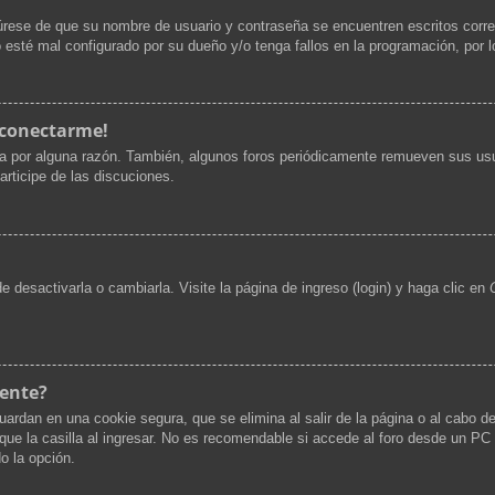
gúrese de que su nombre de usuario y contraseña se encuentren escritos corr
 esté mal configurado por su dueño y/o tenga fallos en la programación, por l
 conectarme!
ta por alguna razón. También, algunos foros periódicamente remueven sus usu
articipe de las discuciones.
desactivarla o cambiarla. Visite la página de ingreso (login) y haga clic en
mente?
uardan en una cookie segura, que se elimina al salir de la página o al cabo d
 la casilla al ingresar. No es recomendable si accede al foro desde un PC co
do la opción.