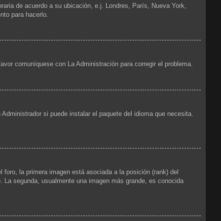
oraria de acuerdo a su ubicación, e.j. Londres, París, Nueva York,
nto para hacerlo.
 favor comuníquese con La Administración para corregir el problema.
 Administrador si puede instalar el paquete del idioma que necesita.
foro, la primera imagen está asociada a la posición (rank) del
foro. La segunda, usualmente una imagen más grande, es conocida