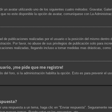
dir un avatar utilizando uno de los siguientes cuatro métodos: Gravatar, Gale
que no este disponible la opción de avatar, comuníquese con La Administrac
d de publicaciones realizadas por el usuario o la posición del mismo dentro d
ración. Por favor, no abuse de sus privilegios de publicación solo para incr
icaciones realizadas, llegando incluso a tomar medidas mas drásticas, como l
uario, ¡me pide que me registre!
s del foro, si la administración habilita la opción. Esto es para prevenir el 
spuesta?
r una respuesta a un tema, haga clic en "Enviar respuesta". Seguramente nec
licar nuevos temas, Puede votar en las encuestas, etc.