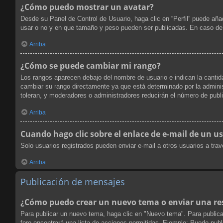
¿Cómo puedo mostrar un avatar?
Desde su Panel de Control de Usuario, haga clic en “Perfil” puede aña
usar o no y en que tamaño y peso pueden ser publicadas. En caso de 
Arriba
¿Cómo se puede cambiar mi rango?
Los rangos aparecen debajo del nombre de usuario e indican la cantida
cambiar su rango directamente ya que está determinado por la administ
toleran, y moderadores o administradores reducirán el número de publ
Arriba
Cuando hago clic sobre el enlace de e-mail de un us
Solo usuarios registrados pueden enviar e-mail a otros usuarios a travé
Arriba
Publicación de mensajes
¿Cómo puedo crear un nuevo tema o enviar una re
Para publicar un nuevo tema, haga clic en "Nuevo tema". Para publica
foro encontrará una lista de acciones permitidas. Ejemplo: Puede pub