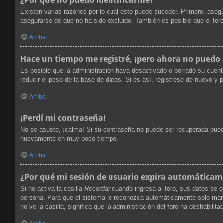
Existen varias razones por lo cuál esto puede suceder. Primero, ase
asegurarse de que no ha sido excluido. También es posible que el foro
Arriba
Hace un tiempo me registré, ¡pero ahora no puedo
Es posible que la administración haya desactivado o borrado su cuen
reducir el peso de la base de datos. Si es así, registrese de nuevo y p
Arriba
¡Perdí mi contraseña!
No se asuste, ¡calma! Si su contraseña no puede ser recuperada puede 
nuevamente en muy poco tiempo.
Arriba
¿Por qué mi sesión de usuario expira automática
Si no activa la casilla
Recordar
cuando ingresa al foro, sus datos se g
persona. Para que el sistema le reconozca automáticamente solo marque
no ve la casilla, significa que la administración del foro ha deshabilita