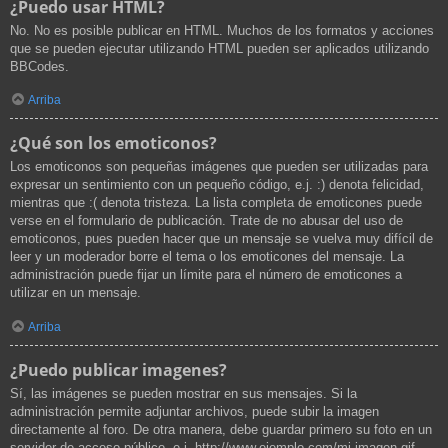
¿Puedo usar HTML?
No. No es posible publicar en HTML. Muchos de los formatos y acciones
que se pueden ejecutar utilizando HTML pueden ser aplicados utilizando
BBCodes.
Arriba
¿Qué son los emoticonos?
Los emoticonos son pequeñas imágenes que pueden ser utilizadas para
expresar un sentimiento con un pequeño código, e.j. :) denota felicidad,
mientras que :( denota tristeza. La lista completa de emoticones puede
verse en el formulario de publicación. Trate de no abusar del uso de
emoticonos, pues pueden hacer que un mensaje se vuelva muy difícil de
leer y un moderador borre el tema o los emoticones del mensaje. La
administración puede fijar un límite para el número de emoticones a
utilizar en un mensaje.
Arriba
¿Puedo publicar imagenes?
Sí, las imágenes se pueden mostrar en sus mensajes. Si la
administración permite adjuntar archivos, puede subir la imagen
directamente al foro. De otra manera, debe guardar primero su foto en un
servidor de acceso público, e.j. http://www.ejemplo.com/mi-imagen.gif.