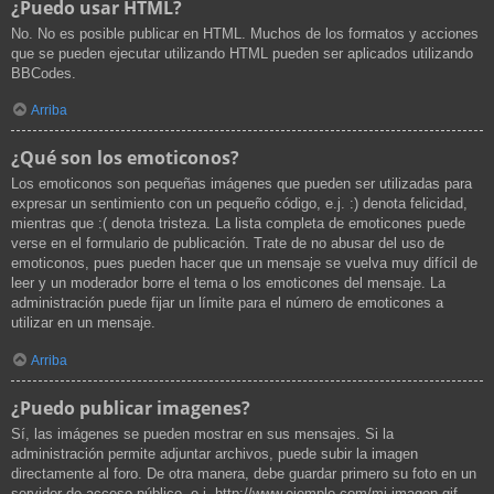
¿Puedo usar HTML?
No. No es posible publicar en HTML. Muchos de los formatos y acciones
que se pueden ejecutar utilizando HTML pueden ser aplicados utilizando
BBCodes.
Arriba
¿Qué son los emoticonos?
Los emoticonos son pequeñas imágenes que pueden ser utilizadas para
expresar un sentimiento con un pequeño código, e.j. :) denota felicidad,
mientras que :( denota tristeza. La lista completa de emoticones puede
verse en el formulario de publicación. Trate de no abusar del uso de
emoticonos, pues pueden hacer que un mensaje se vuelva muy difícil de
leer y un moderador borre el tema o los emoticones del mensaje. La
administración puede fijar un límite para el número de emoticones a
utilizar en un mensaje.
Arriba
¿Puedo publicar imagenes?
Sí, las imágenes se pueden mostrar en sus mensajes. Si la
administración permite adjuntar archivos, puede subir la imagen
directamente al foro. De otra manera, debe guardar primero su foto en un
servidor de acceso público, e.j. http://www.ejemplo.com/mi-imagen.gif.