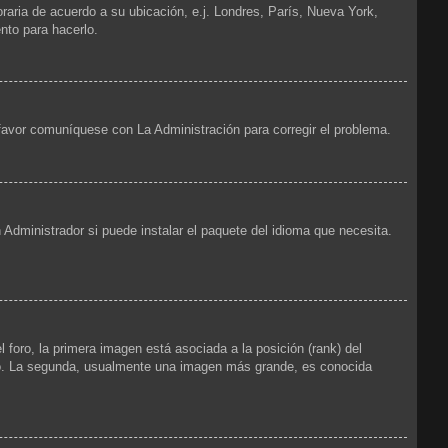
oraria de acuerdo a su ubicación, e.j. Londres, París, Nueva York,
nto para hacerlo.
 favor comuníquese con La Administración para corregir el problema.
 Administrador si puede instalar el paquete del idioma que necesita.
foro, la primera imagen está asociada a la posición (rank) del
foro. La segunda, usualmente una imagen más grande, es conocida