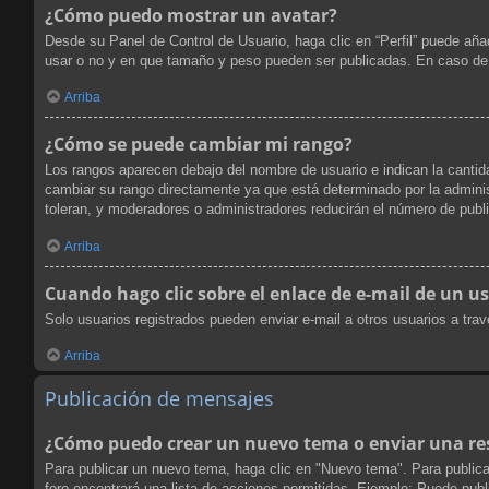
¿Cómo puedo mostrar un avatar?
Desde su Panel de Control de Usuario, haga clic en “Perfil” puede aña
usar o no y en que tamaño y peso pueden ser publicadas. En caso de 
Arriba
¿Cómo se puede cambiar mi rango?
Los rangos aparecen debajo del nombre de usuario e indican la cantida
cambiar su rango directamente ya que está determinado por la administ
toleran, y moderadores o administradores reducirán el número de publ
Arriba
Cuando hago clic sobre el enlace de e-mail de un us
Solo usuarios registrados pueden enviar e-mail a otros usuarios a travé
Arriba
Publicación de mensajes
¿Cómo puedo crear un nuevo tema o enviar una re
Para publicar un nuevo tema, haga clic en "Nuevo tema". Para publica
foro encontrará una lista de acciones permitidas. Ejemplo: Puede pub