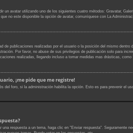
dir un avatar utilizando uno de los siguientes cuatro métodos: Gravatar, Gale
que no este disponible la opción de avatar, comuníquese con La Administrac
d de publicaciones realizadas por el usuario o la posición del mismo dentro d
ración. Por favor, no abuse de sus privilegios de publicación solo para incr
icaciones realizadas, llegando incluso a tomar medidas mas drásticas, como l
uario, ¡me pide que me registre!
s del foro, si la administración habilita la opción. Esto es para prevenir el 
spuesta?
r una respuesta a un tema, haga clic en "Enviar respuesta". Seguramente nec
licar nuevos temas, Puede votar en las encuestas, etc.