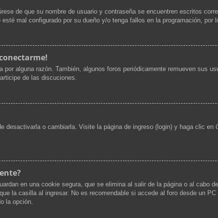
gúrese de que su nombre de usuario y contraseña se encuentren escritos corr
 esté mal configurado por su dueño y/o tenga fallos en la programación, por l
 conectarme!
ta por alguna razón. También, algunos foros periódicamente remueven sus usu
articipe de las discuciones.
desactivarla o cambiarla. Visite la página de ingreso (login) y haga clic en
mente?
uardan en una cookie segura, que se elimina al salir de la página o al cabo d
 la casilla al ingresar. No es recomendable si accede al foro desde un PC co
do la opción.