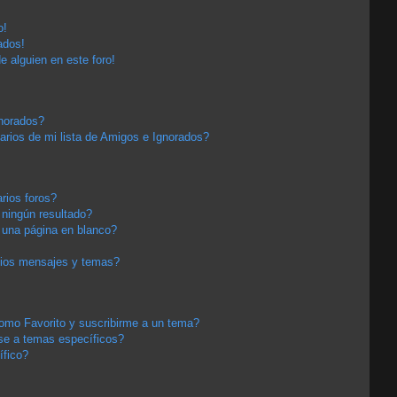
o!
ados!
e alguien en este foro!
gnorados?
arios de mi lista de Amigos e Ignorados?
rios foros?
ningún resultado?
una página en blanco?
pios mensajes y temas?
 como Favorito y suscribirme a un tema?
se a temas específicos?
ífico?