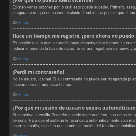
Existen varias razones por lo cuál esto puede suceder. Primero, ase
asegurarse de que no ha sido excluido. También es posible que el foro
Arriba
Hace un tiempo me registré, ¡pero ahora no puedo
Es posible que la administración haya desactivado o borrado su cuen
reducir el peso de la base de datos. Si es así, registrese de nuevo y p
Arriba
¡Perdí mi contraseña!
No se asuste, ¡calma! Si su contraseña no puede ser recuperada puede 
nuevamente en muy poco tiempo.
Arriba
¿Por qué mi sesión de usuario expira automática
Si no activa la casilla
Recordar
cuando ingresa al foro, sus datos se g
persona. Para que el sistema le reconozca automáticamente solo marque
no ve la casilla, significa que la administración del foro ha deshabilita