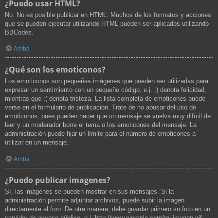
¿Puedo usar HTML?
No. No es posible publicar en HTML. Muchos de los formatos y acciones
que se pueden ejecutar utilizando HTML pueden ser aplicados utilizando
BBCodes.
Arriba
¿Qué son los emoticonos?
Los emoticonos son pequeñas imágenes que pueden ser utilizadas para
expresar un sentimiento con un pequeño código, e.j. :) denota felicidad,
mientras que :( denota tristeza. La lista completa de emoticones puede
verse en el formulario de publicación. Trate de no abusar del uso de
emoticonos, pues pueden hacer que un mensaje se vuelva muy difícil de
leer y un moderador borre el tema o los emoticones del mensaje. La
administración puede fijar un límite para el número de emoticones a
utilizar en un mensaje.
Arriba
¿Puedo publicar imagenes?
Sí, las imágenes se pueden mostrar en sus mensajes. Si la
administración permite adjuntar archivos, puede subir la imagen
directamente al foro. De otra manera, debe guardar primero su foto en un
servidor de acceso público, e.j. http://www.ejemplo.com/mi-imagen.gif.