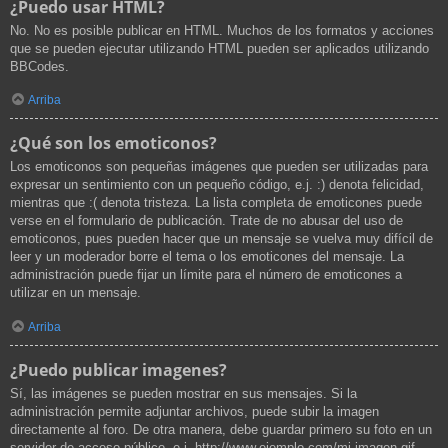
¿Puedo usar HTML?
No. No es posible publicar en HTML. Muchos de los formatos y acciones
que se pueden ejecutar utilizando HTML pueden ser aplicados utilizando
BBCodes.
Arriba
¿Qué son los emoticonos?
Los emoticonos son pequeñas imágenes que pueden ser utilizadas para
expresar un sentimiento con un pequeño código, e.j. :) denota felicidad,
mientras que :( denota tristeza. La lista completa de emoticones puede
verse en el formulario de publicación. Trate de no abusar del uso de
emoticonos, pues pueden hacer que un mensaje se vuelva muy difícil de
leer y un moderador borre el tema o los emoticones del mensaje. La
administración puede fijar un límite para el número de emoticones a
utilizar en un mensaje.
Arriba
¿Puedo publicar imagenes?
Sí, las imágenes se pueden mostrar en sus mensajes. Si la
administración permite adjuntar archivos, puede subir la imagen
directamente al foro. De otra manera, debe guardar primero su foto en un
servidor de acceso público, e.j. http://www.ejemplo.com/mi-imagen.gif.