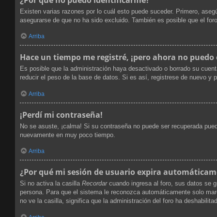
Existen varias razones por lo cuál esto puede suceder. Primero, ase
asegurarse de que no ha sido excluido. También es posible que el foro
Arriba
Hace un tiempo me registré, ¡pero ahora no puedo
Es posible que la administración haya desactivado o borrado su cuen
reducir el peso de la base de datos. Si es así, registrese de nuevo y p
Arriba
¡Perdí mi contraseña!
No se asuste, ¡calma! Si su contraseña no puede ser recuperada puede 
nuevamente en muy poco tiempo.
Arriba
¿Por qué mi sesión de usuario expira automática
Si no activa la casilla
Recordar
cuando ingresa al foro, sus datos se g
persona. Para que el sistema le reconozca automáticamente solo marque
no ve la casilla, significa que la administración del foro ha deshabilita