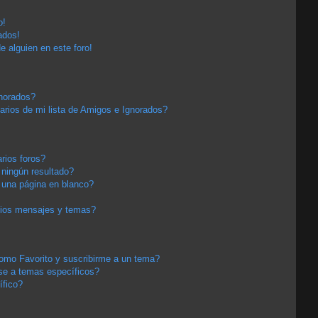
o!
ados!
e alguien en este foro!
gnorados?
arios de mi lista de Amigos e Ignorados?
rios foros?
ningún resultado?
una página en blanco?
pios mensajes y temas?
 como Favorito y suscribirme a un tema?
se a temas específicos?
ífico?