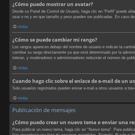
¿Cómo puedo mostrar un avatar?
Desde su Panel de Control de Usuario, haga clic en “Perfil” puede aña
usar o no y en que tamaño y peso pueden ser publicadas. En caso de 
Arriba
¿Cómo se puede cambiar mi rango?
Los rangos aparecen debajo del nombre de usuario e indican la cantida
cambiar su rango directamente ya que está determinado por la administ
toleran, y moderadores o administradores reducirán el número de publ
Arriba
Cuando hago clic sobre el enlace de e-mail de un us
Solo usuarios registrados pueden enviar e-mail a otros usuarios a travé
Arriba
Publicación de mensajes
¿Cómo puedo crear un nuevo tema o enviar una re
Para publicar un nuevo tema, haga clic en "Nuevo tema". Para publica
foro encontrará una lista de acciones permitidas. Ejemplo: Puede pub