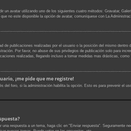
dir un avatar utilizando uno de los siguientes cuatro métodos: Gravatar, Gale
que no este disponible la opción de avatar, comuníquese con La Administrac
d de publicaciones realizadas por el usuario o la posición del mismo dentro d
ración. Por favor, no abuse de sus privilegios de publicación solo para incr
icaciones realizadas, llegando incluso a tomar medidas mas drásticas, como l
uario, ¡me pide que me registre!
s del foro, si la administración habilita la opción. Esto es para prevenir el 
spuesta?
r una respuesta a un tema, haga clic en "Enviar respuesta". Seguramente nec
licar nuevos temas, Puede votar en las encuestas, etc.