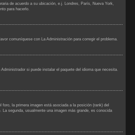
oraria de acuerdo a su ubicación, e.j. Londres, París, Nueva York,
nto para hacerlo.
 favor comuníquese con La Administración para corregir el problema.
 Administrador si puede instalar el paquete del idioma que necesita.
foro, la primera imagen está asociada a la posición (rank) del
foro. La segunda, usualmente una imagen más grande, es conocida