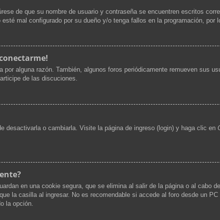
gúrese de que su nombre de usuario y contraseña se encuentren escritos corr
 esté mal configurado por su dueño y/o tenga fallos en la programación, por l
 conectarme!
ta por alguna razón. También, algunos foros periódicamente remueven sus usu
articipe de las discuciones.
desactivarla o cambiarla. Visite la página de ingreso (login) y haga clic en
mente?
uardan en una cookie segura, que se elimina al salir de la página o al cabo d
 la casilla al ingresar. No es recomendable si accede al foro desde un PC co
do la opción.