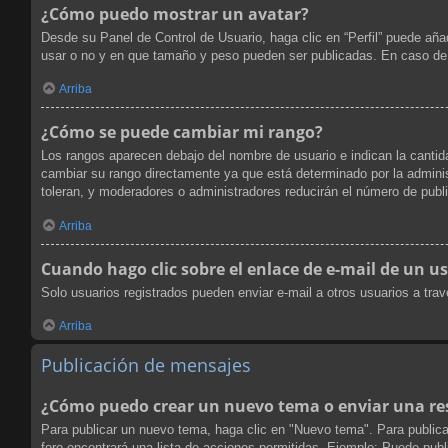
¿Cómo puedo mostrar un avatar?
Desde su Panel de Control de Usuario, haga clic en “Perfil” puede aña
usar o no y en que tamaño y peso pueden ser publicadas. En caso de 
Arriba
¿Cómo se puede cambiar mi rango?
Los rangos aparecen debajo del nombre de usuario e indican la cantida
cambiar su rango directamente ya que está determinado por la administ
toleran, y moderadores o administradores reducirán el número de publ
Arriba
Cuando hago clic sobre el enlace de e-mail de un us
Solo usuarios registrados pueden enviar e-mail a otros usuarios a travé
Arriba
Publicación de mensajes
¿Cómo puedo crear un nuevo tema o enviar una re
Para publicar un nuevo tema, haga clic en "Nuevo tema". Para publica
foro encontrará una lista de acciones permitidas. Ejemplo: Puede pub