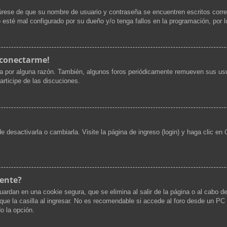
gúrese de que su nombre de usuario y contraseña se encuentren escritos corr
 esté mal configurado por su dueño y/o tenga fallos en la programación, por l
 conectarme!
ta por alguna razón. También, algunos foros periódicamente remueven sus usu
articipe de las discuciones.
desactivarla o cambiarla. Visite la página de ingreso (login) y haga clic en
mente?
uardan en una cookie segura, que se elimina al salir de la página o al cabo d
 la casilla al ingresar. No es recomendable si accede al foro desde un PC co
do la opción.