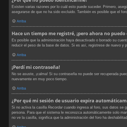
Existen varias razones por lo cuál esto puede suceder. Primero, ase
asegurarse de que no ha sido excluido. También es posible que el foro
Arriba
Hace un tiempo me registré, ¡pero ahora no puedo
Es posible que la administración haya desactivado o borrado su cuen
reducir el peso de la base de datos. Si es así, registrese de nuevo y p
Arriba
¡Perdí mi contraseña!
No se asuste, ¡calma! Si su contraseña no puede ser recuperada puede 
nuevamente en muy poco tiempo.
Arriba
¿Por qué mi sesión de usuario expira automática
Si no activa la casilla
Recordar
cuando ingresa al foro, sus datos se g
persona. Para que el sistema le reconozca automáticamente solo marque
no ve la casilla, significa que la administración del foro ha deshabilita