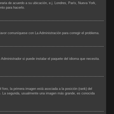
oraria de acuerdo a su ubicación, e.j. Londres, París, Nueva York,
nto para hacerlo.
 favor comuníquese con La Administración para corregir el problema.
 Administrador si puede instalar el paquete del idioma que necesita.
foro, la primera imagen está asociada a la posición (rank) del
foro. La segunda, usualmente una imagen más grande, es conocida