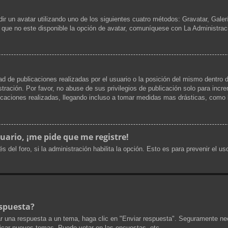
dir un avatar utilizando uno de los siguientes cuatro métodos: Gravatar, Gale
que no este disponible la opción de avatar, comuníquese con La Administrac
d de publicaciones realizadas por el usuario o la posición del mismo dentro d
ración. Por favor, no abuse de sus privilegios de publicación solo para incr
icaciones realizadas, llegando incluso a tomar medidas mas drásticas, como l
uario, ¡me pide que me registre!
s del foro, si la administración habilita la opción. Esto es para prevenir el 
spuesta?
r una respuesta a un tema, haga clic en "Enviar respuesta". Seguramente nec
licar nuevos temas, Puede votar en las encuestas, etc.