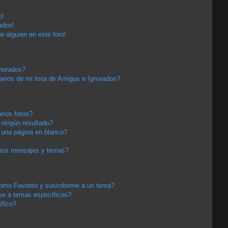
o!
ados!
e alguien en este foro!
gnorados?
arios de mi lista de Amigos e Ignorados?
rios foros?
ningún resultado?
una página en blanco?
pios mensajes y temas?
 como Favorito y suscribirme a un tema?
se a temas específicos?
ífico?