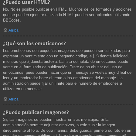
¿Puedo usar HTML?
No. No es posible publicar en HTML. Muchos de los formatos y acciones
que se pueden ejecutar utilizando HTML pueden ser aplicados utilizando
BBCodes.
Arriba
¿Qué son los emoticonos?
Los emoticonos son pequeñas imágenes que pueden ser utilizadas para
expresar un sentimiento con un pequeño código, e.j. :) denota felicidad,
mientras que :( denota tristeza. La lista completa de emoticones puede
verse en el formulario de publicación. Trate de no abusar del uso de
emoticonos, pues pueden hacer que un mensaje se vuelva muy difícil de
leer y un moderador borre el tema o los emoticones del mensaje. La
administración puede fijar un límite para el número de emoticones a
utilizar en un mensaje.
Arriba
¿Puedo publicar imagenes?
Sí, las imágenes se pueden mostrar en sus mensajes. Si la
administración permite adjuntar archivos, puede subir la imagen
directamente al foro. De otra manera, debe guardar primero su foto en un
servidor de acceso público, e.j. http://www.ejemplo.com/mi-imagen.gif.