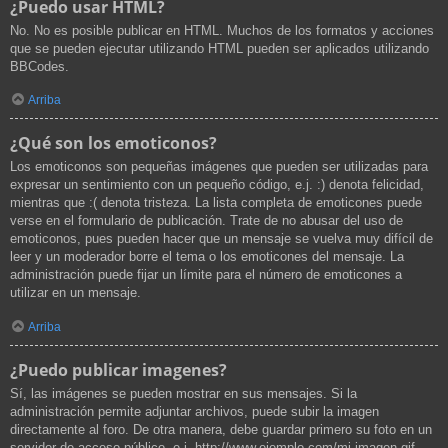
¿Puedo usar HTML?
No. No es posible publicar en HTML. Muchos de los formatos y acciones
que se pueden ejecutar utilizando HTML pueden ser aplicados utilizando
BBCodes.
Arriba
¿Qué son los emoticonos?
Los emoticonos son pequeñas imágenes que pueden ser utilizadas para
expresar un sentimiento con un pequeño código, e.j. :) denota felicidad,
mientras que :( denota tristeza. La lista completa de emoticones puede
verse en el formulario de publicación. Trate de no abusar del uso de
emoticonos, pues pueden hacer que un mensaje se vuelva muy difícil de
leer y un moderador borre el tema o los emoticones del mensaje. La
administración puede fijar un límite para el número de emoticones a
utilizar en un mensaje.
Arriba
¿Puedo publicar imagenes?
Sí, las imágenes se pueden mostrar en sus mensajes. Si la
administración permite adjuntar archivos, puede subir la imagen
directamente al foro. De otra manera, debe guardar primero su foto en un
servidor de acceso público, e.j. http://www.ejemplo.com/mi-imagen.gif.