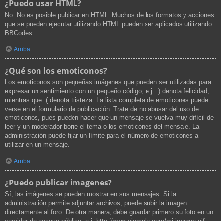
¿Puedo usar HTML?
No. No es posible publicar en HTML. Muchos de los formatos y acciones
que se pueden ejecutar utilizando HTML pueden ser aplicados utilizando
BBCodes.
Arriba
¿Qué son los emoticonos?
Los emoticonos son pequeñas imágenes que pueden ser utilizadas para
expresar un sentimiento con un pequeño código, e.j. :) denota felicidad,
mientras que :( denota tristeza. La lista completa de emoticones puede
verse en el formulario de publicación. Trate de no abusar del uso de
emoticonos, pues pueden hacer que un mensaje se vuelva muy difícil de
leer y un moderador borre el tema o los emoticones del mensaje. La
administración puede fijar un límite para el número de emoticones a
utilizar en un mensaje.
Arriba
¿Puedo publicar imagenes?
Sí, las imágenes se pueden mostrar en sus mensajes. Si la
administración permite adjuntar archivos, puede subir la imagen
directamente al foro. De otra manera, debe guardar primero su foto en un
servidor de acceso público, e.j. http://www.ejemplo.com/mi-imagen.gif.