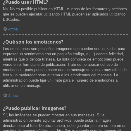
¿Puedo usar HTML?
No. No es posible publicar en HTML. Muchos de los formatos y acciones
que se pueden ejecutar utilizando HTML pueden ser aplicados utilizando
BBCodes.
Arriba
¿Qué son los emoticonos?
Los emoticonos son pequeñas imágenes que pueden ser utilizadas para
expresar un sentimiento con un pequeño código, e.j. :) denota felicidad,
mientras que :( denota tristeza. La lista completa de emoticones puede
verse en el formulario de publicación. Trate de no abusar del uso de
emoticonos, pues pueden hacer que un mensaje se vuelva muy difícil de
leer y un moderador borre el tema o los emoticones del mensaje. La
administración puede fijar un límite para el número de emoticones a
utilizar en un mensaje.
Arriba
¿Puedo publicar imagenes?
Sí, las imágenes se pueden mostrar en sus mensajes. Si la
administración permite adjuntar archivos, puede subir la imagen
directamente al foro. De otra manera, debe guardar primero su foto en un
servidor de acceso público, e.j. http://www.ejemplo.com/mi-imagen.gif.