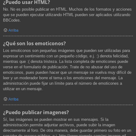
¿Puedo usar HTML?
No. No es posible publicar en HTML. Muchos de los formatos y acciones
que se pueden ejecutar utilizando HTML pueden ser aplicados utilizando
BBCodes.
Arriba
¿Qué son los emoticonos?
Los emoticonos son pequeñas imágenes que pueden ser utilizadas para
expresar un sentimiento con un pequeño código, e.j. :) denota felicidad,
mientras que :( denota tristeza. La lista completa de emoticones puede
verse en el formulario de publicación. Trate de no abusar del uso de
emoticonos, pues pueden hacer que un mensaje se vuelva muy difícil de
leer y un moderador borre el tema o los emoticones del mensaje. La
administración puede fijar un límite para el número de emoticones a
utilizar en un mensaje.
Arriba
¿Puedo publicar imagenes?
Sí, las imágenes se pueden mostrar en sus mensajes. Si la
administración permite adjuntar archivos, puede subir la imagen
directamente al foro. De otra manera, debe guardar primero su foto en un
servidor de acceso público, e.j. http://www.ejemplo.com/mi-imagen.gif.