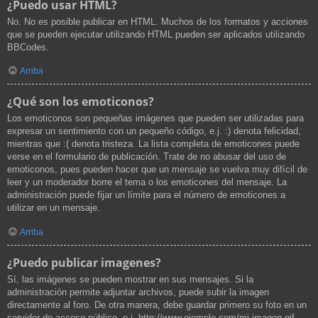
¿Puedo usar HTML?
No. No es posible publicar en HTML. Muchos de los formatos y acciones
que se pueden ejecutar utilizando HTML pueden ser aplicados utilizando
BBCodes.
Arriba
¿Qué son los emoticonos?
Los emoticonos son pequeñas imágenes que pueden ser utilizadas para
expresar un sentimiento con un pequeño código, e.j. :) denota felicidad,
mientras que :( denota tristeza. La lista completa de emoticones puede
verse en el formulario de publicación. Trate de no abusar del uso de
emoticonos, pues pueden hacer que un mensaje se vuelva muy difícil de
leer y un moderador borre el tema o los emoticones del mensaje. La
administración puede fijar un límite para el número de emoticones a
utilizar en un mensaje.
Arriba
¿Puedo publicar imagenes?
Sí, las imágenes se pueden mostrar en sus mensajes. Si la
administración permite adjuntar archivos, puede subir la imagen
directamente al foro. De otra manera, debe guardar primero su foto en un
servidor de acceso público, e.j. http://www.ejemplo.com/mi-imagen.gif.