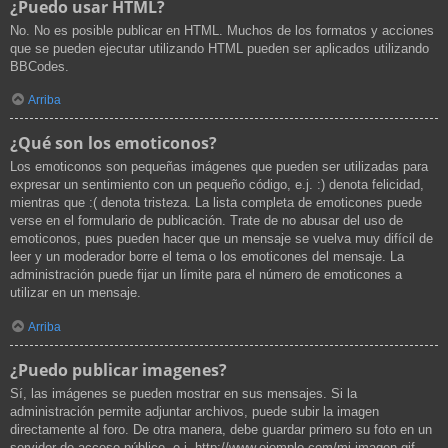
¿Puedo usar HTML?
No. No es posible publicar en HTML. Muchos de los formatos y acciones
que se pueden ejecutar utilizando HTML pueden ser aplicados utilizando
BBCodes.
Arriba
¿Qué son los emoticonos?
Los emoticonos son pequeñas imágenes que pueden ser utilizadas para
expresar un sentimiento con un pequeño código, e.j. :) denota felicidad,
mientras que :( denota tristeza. La lista completa de emoticones puede
verse en el formulario de publicación. Trate de no abusar del uso de
emoticonos, pues pueden hacer que un mensaje se vuelva muy difícil de
leer y un moderador borre el tema o los emoticones del mensaje. La
administración puede fijar un límite para el número de emoticones a
utilizar en un mensaje.
Arriba
¿Puedo publicar imagenes?
Sí, las imágenes se pueden mostrar en sus mensajes. Si la
administración permite adjuntar archivos, puede subir la imagen
directamente al foro. De otra manera, debe guardar primero su foto en un
servidor de acceso público, e.j. http://www.ejemplo.com/mi-imagen.gif.