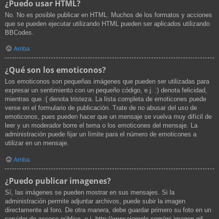
¿Puedo usar HTML?
No. No es posible publicar en HTML. Muchos de los formatos y acciones
que se pueden ejecutar utilizando HTML pueden ser aplicados utilizando
BBCodes.
Arriba
¿Qué son los emoticonos?
Los emoticonos son pequeñas imágenes que pueden ser utilizadas para
expresar un sentimiento con un pequeño código, e.j. :) denota felicidad,
mientras que :( denota tristeza. La lista completa de emoticones puede
verse en el formulario de publicación. Trate de no abusar del uso de
emoticonos, pues pueden hacer que un mensaje se vuelva muy difícil de
leer y un moderador borre el tema o los emoticones del mensaje. La
administración puede fijar un límite para el número de emoticones a
utilizar en un mensaje.
Arriba
¿Puedo publicar imagenes?
Sí, las imágenes se pueden mostrar en sus mensajes. Si la
administración permite adjuntar archivos, puede subir la imagen
directamente al foro. De otra manera, debe guardar primero su foto en un
servidor de acceso público, e.j. http://www.ejemplo.com/mi-imagen.gif.