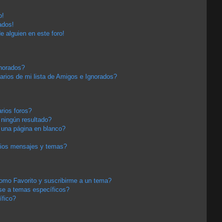
o!
ados!
e alguien en este foro!
gnorados?
arios de mi lista de Amigos e Ignorados?
rios foros?
ningún resultado?
una página en blanco?
pios mensajes y temas?
 como Favorito y suscribirme a un tema?
se a temas específicos?
ífico?