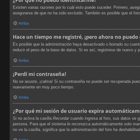
Existen varias razones por lo cuál esto puede suceder. Primero, ase
asegurarse de que no ha sido excluido. También es posible que el foro
Arriba
Hace un tiempo me registré, ¡pero ahora no puedo
Es posible que la administración haya desactivado o borrado su cuen
reducir el peso de la base de datos. Si es así, registrese de nuevo y p
Arriba
¡Perdí mi contraseña!
No se asuste, ¡calma! Si su contraseña no puede ser recuperada puede 
nuevamente en muy poco tiempo.
Arriba
¿Por qué mi sesión de usuario expira automática
Si no activa la casilla
Recordar
cuando ingresa al foro, sus datos se g
persona. Para que el sistema le reconozca automáticamente solo marque
no ve la casilla, significa que la administración del foro ha deshabilita