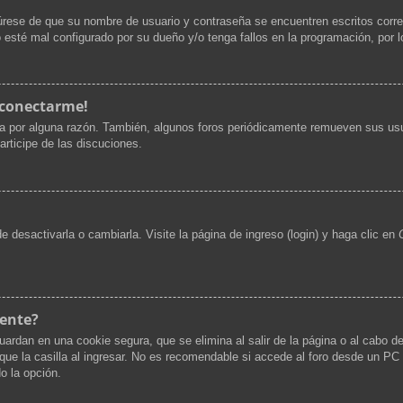
gúrese de que su nombre de usuario y contraseña se encuentren escritos corr
 esté mal configurado por su dueño y/o tenga fallos en la programación, por l
 conectarme!
ta por alguna razón. También, algunos foros periódicamente remueven sus usu
articipe de las discuciones.
desactivarla o cambiarla. Visite la página de ingreso (login) y haga clic en
mente?
uardan en una cookie segura, que se elimina al salir de la página o al cabo d
 la casilla al ingresar. No es recomendable si accede al foro desde un PC co
do la opción.