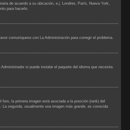
oraria de acuerdo a su ubicación, e.j. Londres, París, Nueva York,
nto para hacerlo.
 favor comuníquese con La Administración para corregir el problema.
 Administrador si puede instalar el paquete del idioma que necesita.
foro, la primera imagen está asociada a la posición (rank) del
foro. La segunda, usualmente una imagen más grande, es conocida