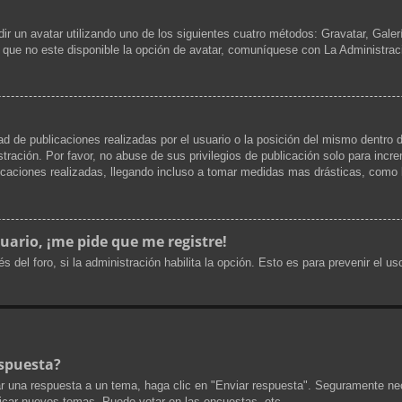
dir un avatar utilizando uno de los siguientes cuatro métodos: Gravatar, Gale
que no este disponible la opción de avatar, comuníquese con La Administrac
d de publicaciones realizadas por el usuario o la posición del mismo dentro d
ración. Por favor, no abuse de sus privilegios de publicación solo para incr
icaciones realizadas, llegando incluso a tomar medidas mas drásticas, como l
uario, ¡me pide que me registre!
s del foro, si la administración habilita la opción. Esto es para prevenir el 
spuesta?
r una respuesta a un tema, haga clic en "Enviar respuesta". Seguramente nec
licar nuevos temas, Puede votar en las encuestas, etc.