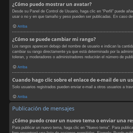
¿Cómo puedo mostrar un avatar?
Desde su Panel de Control de Usuario, haga clic en “Perfil” puede aña
usar o no y en que tamaño y peso pueden ser publicadas. En caso de 
Arriba
¿Cómo se puede cambiar mi rango?
Los rangos aparecen debajo del nombre de usuario e indican la cantida
cambiar su rango directamente ya que está determinado por la administ
toleran, y moderadores o administradores reducirán el número de publ
Arriba
Cuando hago clic sobre el enlace de e-mail de un us
Solo usuarios registrados pueden enviar e-mail a otros usuarios a travé
Arriba
Publicación de mensajes
¿Cómo puedo crear un nuevo tema o enviar una re
Para publicar un nuevo tema, haga clic en "Nuevo tema". Para publica
foro encontrará una lista de acciones permitidas. Ejemplo: Puede pub