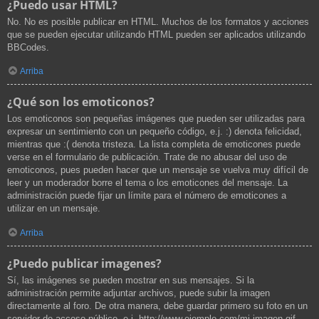
¿Puedo usar HTML?
No. No es posible publicar en HTML. Muchos de los formatos y acciones
que se pueden ejecutar utilizando HTML pueden ser aplicados utilizando
BBCodes.
Arriba
¿Qué son los emoticonos?
Los emoticonos son pequeñas imágenes que pueden ser utilizadas para
expresar un sentimiento con un pequeño código, e.j. :) denota felicidad,
mientras que :( denota tristeza. La lista completa de emoticones puede
verse en el formulario de publicación. Trate de no abusar del uso de
emoticonos, pues pueden hacer que un mensaje se vuelva muy difícil de
leer y un moderador borre el tema o los emoticones del mensaje. La
administración puede fijar un límite para el número de emoticones a
utilizar en un mensaje.
Arriba
¿Puedo publicar imagenes?
Sí, las imágenes se pueden mostrar en sus mensajes. Si la
administración permite adjuntar archivos, puede subir la imagen
directamente al foro. De otra manera, debe guardar primero su foto en un
servidor de acceso público, e.j. http://www.ejemplo.com/mi-imagen.gif.