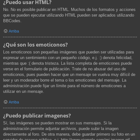
¿Puedo usar HTML?
No. No es posible publicar en HTML. Muchos de los formatos y acciones
que se pueden ejecutar utilizando HTML pueden ser aplicados utilizando
BBCodes.
Arriba
¿Qué son los emoticonos?
Los emoticonos son pequeñas imágenes que pueden ser utilizadas para
expresar un sentimiento con un pequeño código, e.j. :) denota felicidad,
mientras que :( denota tristeza. La lista completa de emoticones puede
verse en el formulario de publicación. Trate de no abusar del uso de
emoticonos, pues pueden hacer que un mensaje se vuelva muy difícil de
leer y un moderador borre el tema o los emoticones del mensaje. La
administración puede fijar un límite para el número de emoticones a
utilizar en un mensaje.
Arriba
¿Puedo publicar imagenes?
Sí, las imágenes se pueden mostrar en sus mensajes. Si la
administración permite adjuntar archivos, puede subir la imagen
directamente al foro. De otra manera, debe guardar primero su foto en un
servidor de acceso público, e.j. http://www.ejemplo.com/mi-imagen.gif.