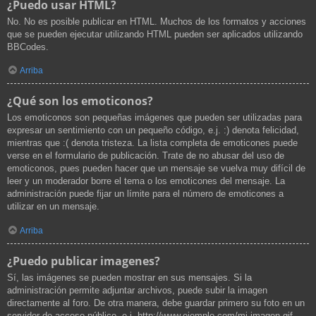
¿Puedo usar HTML?
No. No es posible publicar en HTML. Muchos de los formatos y acciones
que se pueden ejecutar utilizando HTML pueden ser aplicados utilizando
BBCodes.
Arriba
¿Qué son los emoticonos?
Los emoticonos son pequeñas imágenes que pueden ser utilizadas para
expresar un sentimiento con un pequeño código, e.j. :) denota felicidad,
mientras que :( denota tristeza. La lista completa de emoticones puede
verse en el formulario de publicación. Trate de no abusar del uso de
emoticonos, pues pueden hacer que un mensaje se vuelva muy difícil de
leer y un moderador borre el tema o los emoticones del mensaje. La
administración puede fijar un límite para el número de emoticones a
utilizar en un mensaje.
Arriba
¿Puedo publicar imagenes?
Sí, las imágenes se pueden mostrar en sus mensajes. Si la
administración permite adjuntar archivos, puede subir la imagen
directamente al foro. De otra manera, debe guardar primero su foto en un
servidor de acceso público, e.j. http://www.ejemplo.com/mi-imagen.gif.