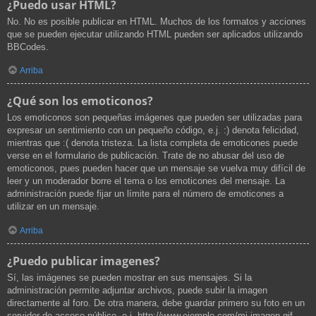
¿Puedo usar HTML?
No. No es posible publicar en HTML. Muchos de los formatos y acciones
que se pueden ejecutar utilizando HTML pueden ser aplicados utilizando
BBCodes.
Arriba
¿Qué son los emoticonos?
Los emoticonos son pequeñas imágenes que pueden ser utilizadas para
expresar un sentimiento con un pequeño código, e.j. :) denota felicidad,
mientras que :( denota tristeza. La lista completa de emoticones puede
verse en el formulario de publicación. Trate de no abusar del uso de
emoticonos, pues pueden hacer que un mensaje se vuelva muy difícil de
leer y un moderador borre el tema o los emoticones del mensaje. La
administración puede fijar un límite para el número de emoticones a
utilizar en un mensaje.
Arriba
¿Puedo publicar imagenes?
Sí, las imágenes se pueden mostrar en sus mensajes. Si la
administración permite adjuntar archivos, puede subir la imagen
directamente al foro. De otra manera, debe guardar primero su foto en un
servidor de acceso público, e.j. http://www.ejemplo.com/mi-imagen.gif.