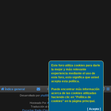
Este foro utiliza cookies para darle
la mejor y más relevante
experiencia mediante el uso de
este foro, esto significa que usted
acepta esta política.
Índice general
Política de Cookies
Puede encontrar más información
Sobre nosotros
acerca de las cookies utilizadas
Desarrollado por
phpBB
® Forum Software © phpBB Limited
haciendo clic en "Política de
Style by
Arty
cookies" en la página principal.
Hosteado Por
ATLAS-SERVER HOSTING.
Traducción al español por
phpBB España
[ Acepto ]
Escuchar Radio (Opción 1)
Escuchar Radio (Opción 2)