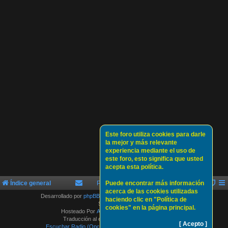
Este foro utiliza cookies para darle
la mejor y más relevante
experiencia mediante el uso de
este foro, esto significa que usted
acepta esta política.
Índice general
Política de Cookies
Puede encontrar más información
Sobre nosotros
acerca de las cookies utilizadas
Desarrollado por
phpBB
® Forum Software © phpBB Limited
haciendo clic en "Política de
Style by
Arty
cookies" en la página principal.
Hosteado Por
ATLAS-SERVER HOSTING.
Traducción al español por
phpBB España
[ Acepto ]
Escuchar Radio (Opción 1)
Escuchar Radio (Opción 2)