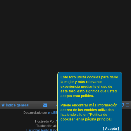
Este foro utiliza cookies para darle
la mejor y más relevante
experiencia mediante el uso de
este foro, esto significa que usted
acepta esta política.
Índice general
Política de Cookies
Puede encontrar más información
Sobre nosotros
acerca de las cookies utilizadas
Desarrollado por
phpBB
® Forum Software © phpBB Limited
haciendo clic en "Política de
Style by
Arty
cookies" en la página principal.
Hosteado Por
ATLAS-SERVER HOSTING.
Traducción al español por
phpBB España
[ Acepto ]
Escuchar Radio (Opción 1)
Escuchar Radio (Opción 2)