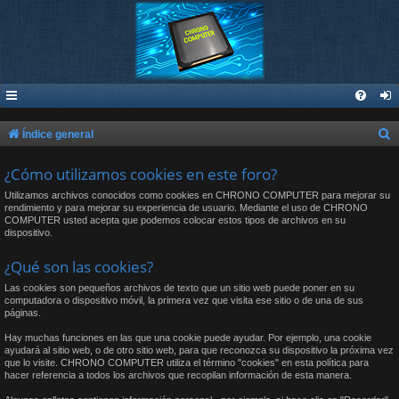
B
Índice general
u
¿Cómo utilizamos cookies en este foro?
s
Utilizamos archivos conocidos como cookies en CHRONO COMPUTER para mejorar su
c
rendimiento y para mejorar su experiencia de usuario. Mediante el uso de CHRONO
COMPUTER usted acepta que podemos colocar estos tipos de archivos en su
a
dispositivo.
r
¿Qué son las cookies?
Las cookies son pequeños archivos de texto que un sitio web puede poner en su
computadora o dispositivo móvil, la primera vez que visita ese sitio o de una de sus
páginas.
Hay muchas funciones en las que una cookie puede ayudar. Por ejemplo, una cookie
ayudará al sitio web, o de otro sitio web, para que reconozca su dispositivo la próxima vez
que lo visite. CHRONO COMPUTER utiliza el término "cookies" en esta política para
hacer referencia a todos los archivos que recopilan información de esta manera.