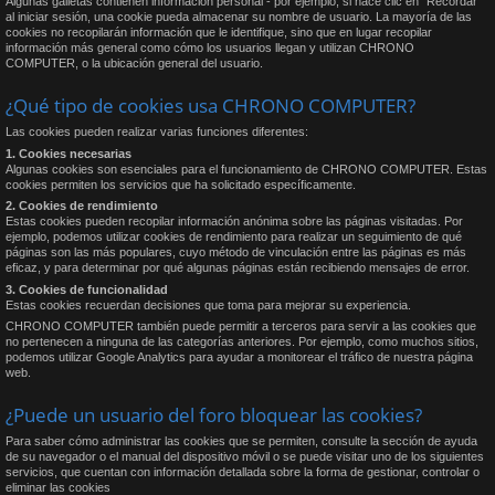
Algunas galletas contienen información personal - por ejemplo, si hace clic en "Recordar"
al iniciar sesión, una cookie pueda almacenar su nombre de usuario. La mayoría de las
cookies no recopilarán información que le identifique, sino que en lugar recopilar
información más general como cómo los usuarios llegan y utilizan CHRONO
COMPUTER, o la ubicación general del usuario.
¿Qué tipo de cookies usa CHRONO COMPUTER?
Las cookies pueden realizar varias funciones diferentes:
1. Cookies necesarias
Algunas cookies son esenciales para el funcionamiento de CHRONO COMPUTER. Estas
cookies permiten los servicios que ha solicitado específicamente.
2. Cookies de rendimiento
Estas cookies pueden recopilar información anónima sobre las páginas visitadas. Por
ejemplo, podemos utilizar cookies de rendimiento para realizar un seguimiento de qué
páginas son las más populares, cuyo método de vinculación entre las páginas es más
eficaz, y para determinar por qué algunas páginas están recibiendo mensajes de error.
3. Cookies de funcionalidad
Estas cookies recuerdan decisiones que toma para mejorar su experiencia.
CHRONO COMPUTER también puede permitir a terceros para servir a las cookies que
no pertenecen a ninguna de las categorías anteriores. Por ejemplo, como muchos sitios,
podemos utilizar Google Analytics para ayudar a monitorear el tráfico de nuestra página
web.
¿Puede un usuario del foro bloquear las cookies?
Para saber cómo administrar las cookies que se permiten, consulte la sección de ayuda
de su navegador o el manual del dispositivo móvil o se puede visitar uno de los siguientes
servicios, que cuentan con información detallada sobre la forma de gestionar, controlar o
eliminar las cookies